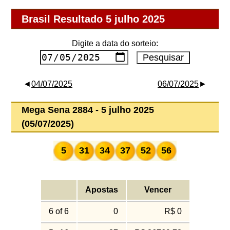
Brasil Resultado 5 julho 2025
Digite a data do sorteio:
◄
04/07/2025
06/07/2025
►
Mega Sena 2884 - 5 julho 2025
(05/07/2025)
5
31
34
37
52
56
Apostas
Vencer
6 of 6
0
R$ 0