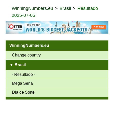
WinningNumbers.eu
Brasil
Resultado
2025-07-05
WinningNumbers.eu
Change country
▼ Brasil
- Resultado -
Mega Sena
Dia de Sorte