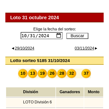
Loto 31 octubre 2024
Elige la fecha del sorteo:
◄
29/10/2024
03/11/2024
►
Lotto sorteo 5185 31/10/2024
10
13
19
26
28
32
37
División
Ganadores
Monto
LOTO División 6