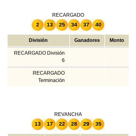
RECARGADO
2
13
25
34
37
40
División
Ganadores
Monto
RECARGADO División
6
RECARGADO
Terminación
REVANCHA
13
17
22
28
29
35