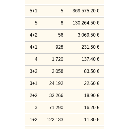
5+1
5
369,575.20 €
5
8
130,264.50 €
4+2
56
3,069.50 €
4+1
928
231.50 €
4
1,720
137.40 €
3+2
2,058
83.50 €
3+1
24,192
22.60 €
2+2
32,266
18.90 €
3
71,290
16.20 €
1+2
122,133
11.80 €