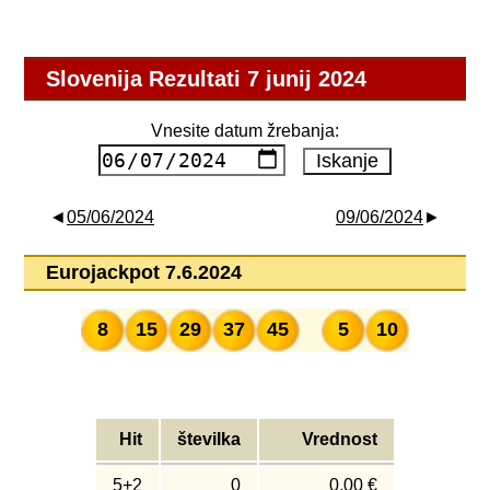
Slovenija Rezultati 7 junij 2024
Vnesite datum žrebanja:
◄
05/06/2024
09/06/2024
►
Eurojackpot 7.6.2024
8
15
29
37
45
5
10
Hit
številka
Vrednost
5+2
0
0.00 €