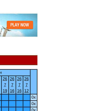
н
26
26
26
26
7
7
7
7
19
16
16
12
0x
0x
0x