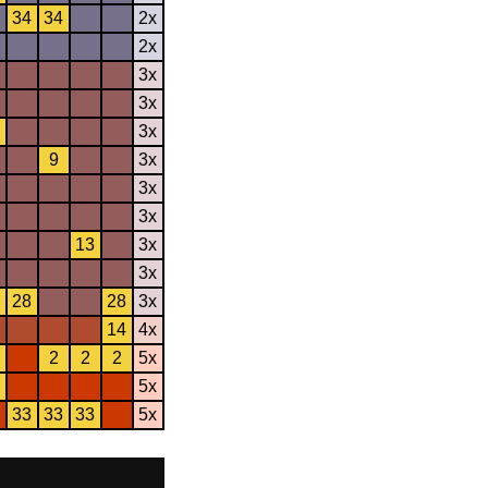
34
34
2x
2x
3x
3x
3x
9
3x
3x
3x
13
3x
3x
28
28
3x
14
4x
2
2
2
5x
5x
33
33
33
5x