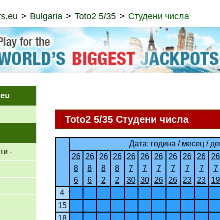
s.eu
Bulgaria
Toto2 5/35
Студени числа
.eu
Toto2 5/35 Студени числа
Дата: година / месец / де
ти -
26
26
26
26
26
26
26
26
26
26
26
8
8
8
8
7
7
7
7
7
7
7
6
6
2
2
30
30
26
26
23
23
19
4
15
18