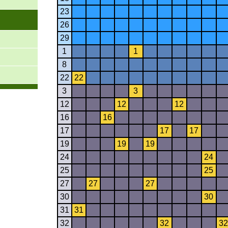
23
26
29
1
1
8
22
22
3
3
12
12
12
16
16
17
17
17
19
19
19
24
24
25
25
27
27
27
30
30
31
31
32
32
32