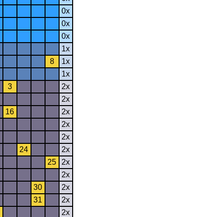
0x
0x
0x
1x
8
1x
1x
3
2x
2x
16
2x
2x
2x
24
2x
25
2x
2x
30
2x
31
2x
2x