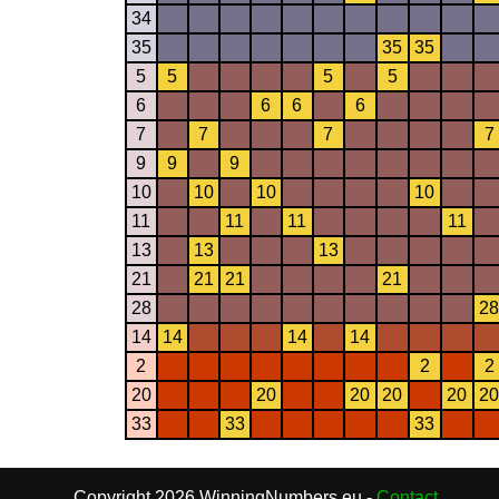
34
35
35
35
5
5
5
5
6
6
6
6
7
7
7
7
9
9
9
10
10
10
10
11
11
11
11
13
13
13
21
21
21
21
28
28
14
14
14
14
2
2
2
20
20
20
20
20
20
33
33
33
Copyright 2026 WinningNumbers.eu -
Contact