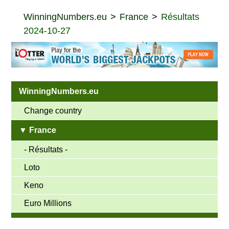
WinningNumbers.eu
France
Résultats
2024-10-27
WinningNumbers.eu
Change country
▼ France
- Résultats -
Loto
Keno
Euro Millions