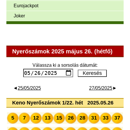
Eurojackpot
Joker
Nyerőszámok 2025 május 26. (hétfő)
Válassza ki a sorsolás dátumát:
◄
25/05/2025
27/05/2025
►
Keno Nyerőszámok 1/22. hét 2025.05.26
5
7
12
13
15
26
28
31
33
37