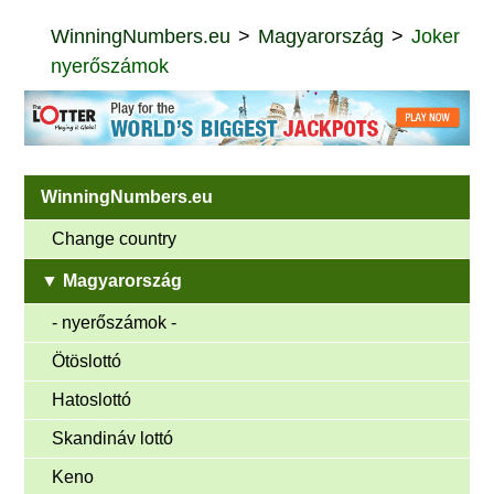
WinningNumbers.eu
Magyarország
Joker
nyerőszámok
WinningNumbers.eu
Change country
▼ Magyarország
- nyerőszámok -
Ötöslottó
Hatoslottó
Skandináv lottó
Keno