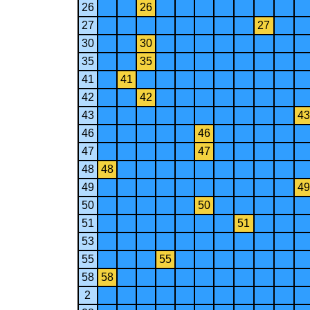
26
26
27
27
30
30
35
35
41
41
42
42
43
43
46
46
47
47
48
48
49
49
50
50
51
51
53
55
55
58
58
2