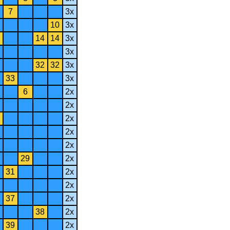
7
3x
10
3x
14
14
3x
3x
32
32
3x
33
3x
6
2x
2x
2x
2x
2x
29
2x
31
2x
2x
37
2x
38
2x
39
2x