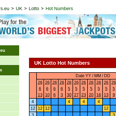
s.eu
UK
Lotto
Hot Numbers
.eu
UK Lotto Hot Numbers
m
Date YY / MM / DD
26
26
26
26
26
26
26
26
26
26
26
6
6
6
6
5
5
5
5
5
5
5
13
10
6
3
30
27
23
20
16
13
9
4
4
4
4
12
12
12
12
3
3