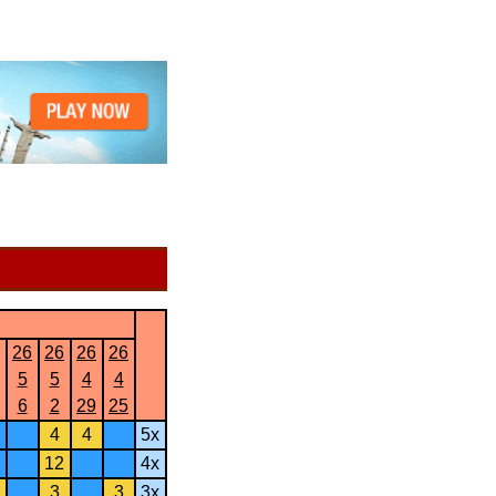
26
26
26
26
5
5
4
4
6
2
29
25
4
4
5x
12
4x
3
3
3x