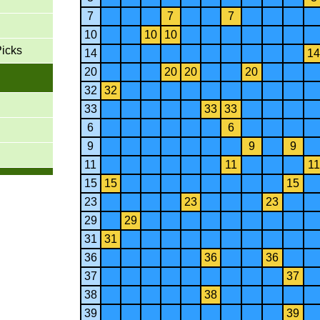
7
7
7
10
10
10
Picks
14
14
20
20
20
20
32
32
33
33
33
6
6
9
9
9
11
11
11
15
15
15
23
23
23
29
29
31
31
36
36
36
37
37
38
38
39
39