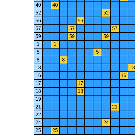
40
40
52
52
56
56
57
57
57
59
59
59
1
1
5
5
8
8
13
13
16
16
17
17
18
18
19
21
21
22
24
24
25
25