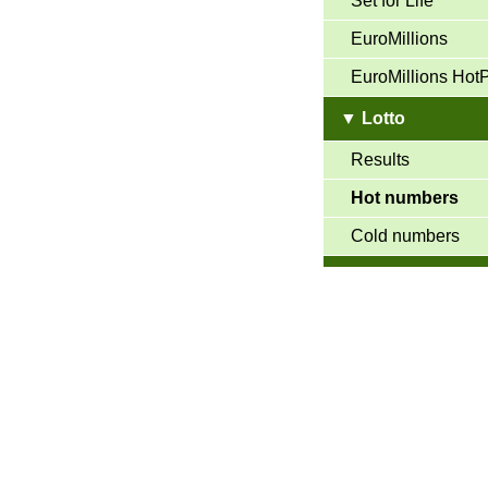
Set for Life
EuroMillions
EuroMillions Hot
▼ Lotto
Results
Hot numbers
Cold numbers