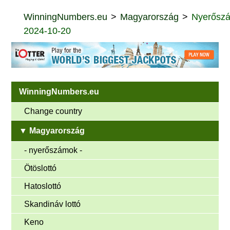
WinningNumbers.eu
Magyarország
Nyerősz
2024-10-20
WinningNumbers.eu
Change country
▼ Magyarország
- nyerőszámok -
Ötöslottó
Hatoslottó
Skandináv lottó
Keno