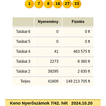
1
7
8
16
27
33
Nyeremény
Fizetés
Találat 6
0
0 ft
Találat 5
0
0 ft
Találat 4
41
463 575 ft
Találat 3
2273
8 360 ft
Találat 2
39295
2 830 ft
Teljes
41609
149 213 705 ft
Keno Nyerőszámok 7/42. hét 2024.10.20