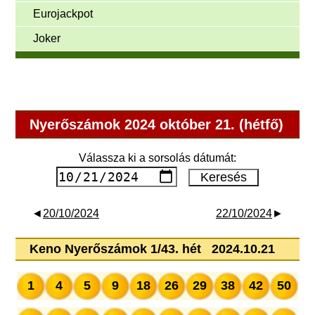
Eurojackpot
Joker
Nyerőszámok 2024 október 21. (hétfő)
Válassza ki a sorsolás dátumát:
◄
20/10/2024
22/10/2024
►
Keno Nyerőszámok 1/43. hét 2024.10.21
1
4
5
9
18
26
29
38
42
50